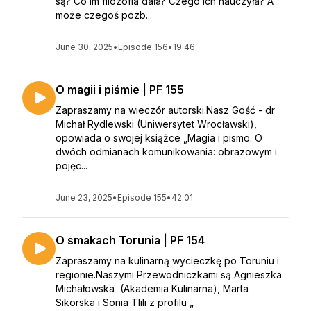
są? Co im filozofia dała? Czego ich nauczyła? A
może czegoś pozb...
June 30, 2025
•
Episode 156
•
19:46
O magii i piśmie | PF 155
Zapraszamy na wieczór autorski.Nasz Gość - dr
Michał Rydlewski (Uniwersytet Wrocławski),
opowiada o swojej książce „Magia i pismo. O
dwóch odmianach komunikowania: obrazowym i
pojęc...
June 23, 2025
•
Episode 155
•
42:01
O smakach Torunia | PF 154
Zapraszamy na kulinarną wycieczkę po Toruniu i
regionie.Naszymi Przewodniczkami są Agnieszka
Michałowska (Akademia Kulinarna), Marta
Sikorska i Sonia Tlili z profilu „