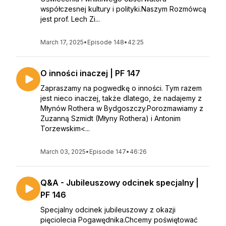
współczesnej kultury i polityki.Naszym Rozmówcą
jest prof. Lech Zi...
March 17, 2025
•
Episode 148
•
42:25
O inności inaczej | PF 147
Zapraszamy na pogwedkę o inności. Tym razem
jest nieco inaczej, także dlatego, że nadajemy z
Młynów Rothera w Bydgoszczy.Porozmawiamy z
Zuzanną Szmidt (Młyny Rothera) i Antonim
Torzewskim<...
March 03, 2025
•
Episode 147
•
46:26
Q&A - Jubileuszowy odcinek specjalny |
PF 146
Specjalny odcinek jubileuszowy z okazji
pięciolecia Pogawędnika.Chcemy poświętować