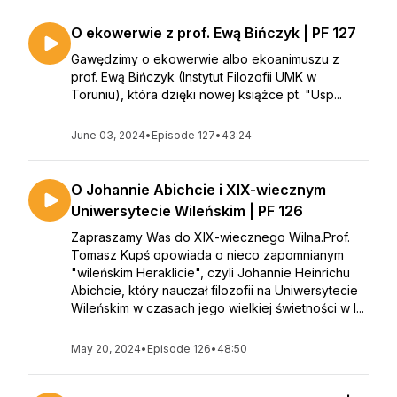
O ekowerwie z prof. Ewą Bińczyk | PF 127
Gawędzimy o ekowerwie albo ekoanimuszu z
prof. Ewą Bińczyk (Instytut Filozofii UMK w
Toruniu), która dzięki nowej książce pt. "Usp...
June 03, 2024
•
Episode 127
•
43:24
O Johannie Abichcie i XIX-wiecznym
Uniwersytecie Wileńskim | PF 126
Zapraszamy Was do XIX-wiecznego Wilna.Prof.
Tomasz Kupś opowiada o nieco zapomnianym
"wileńskim Heraklicie", czyli Johannie Heinrichu
Abichcie, który nauczał filozofii na Uniwersytecie
Wileńskim w czasach jego wielkiej świetności w l...
May 20, 2024
•
Episode 126
•
48:50