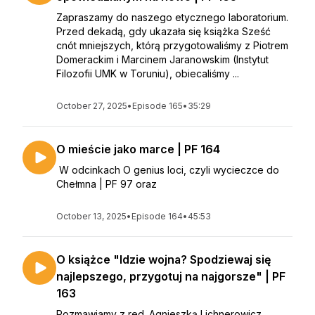
Zapraszamy do naszego etycznego laboratorium.
Przed dekadą, gdy ukazała się książka Sześć
cnót mniejszych, którą przygotowaliśmy z Piotrem
Domerackim i Marcinem Jaranowskim (Instytut
Filozofii UMK w Toruniu), obiecaliśmy ...
October 27, 2025
•
Episode 165
•
35:29
O mieście jako marce | PF 164
W odcinkach O genius loci, czyli wycieczce do
Chełmna | PF 97 oraz
October 13, 2025
•
Episode 164
•
45:53
O książce "Idzie wojna? Spodziewaj się
najlepszego, przygotuj na najgorsze" | PF
163
Rozmawiamy z red. Agnieszką Lichnerowicz,