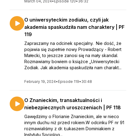
March 04, 2024
•
Episode 120
•
36:32
O uniwersyteckim zodiaku, czyli jak
akademia spaskudziła nam charaktery | PF
119
Zapraszamy na odcinek specjalny. Nie dość, że
pojawia się zupełnie nowy Prowadzący - Robert
Małecki, to jeszcze zanosi się na mały skandal.
Rozmawiamy bowiem o książce „Uniwersytecki
Zodiak. Jak akademia spaskudziła nam charakt...
February 19, 2024
•
Episode 119
•
30:48
O Znanieckim, transaktualności i
niebezpiecznych uroszczeniach | PF 118
Gawędzimy o Florianie Znanieckim, ale w nieco
innym duchu niż przed rokiem.W odcinku PF nr 91
rozmawialiśmy z dr. Łukaszem Dominiakiem z
Instytutu Socjolog...