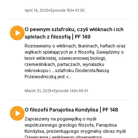
April 14, 2025
•
Episode 150
•
31:30
O pewnym szlafroku, czyli włóknach i ich
splotach z filozofią | PF 149
Rozmawiamy o włóknach, tkaninach, haftach oraz
wątkach splatających je z filozofią. Gawędzimy o
teorii włóknistej, oświeceniowej biologii,
rzemieślnikach, partaczach, wynalazku
mikroskopu i …szlafroku Dioderota.Naszą
Przewodniczką jest <...
March 31, 2025
•
Episode 149
•
36:41
O filozofii Panajotisa Kondylisa | PF 148
Zapraszamy na pogawędkę o myśli
współczesnego greckigo filozofa, Panajotisa
Kondylisa, prezentującego oryginalny obraz myśli
Oświecenia i wnikliwego obserwatora