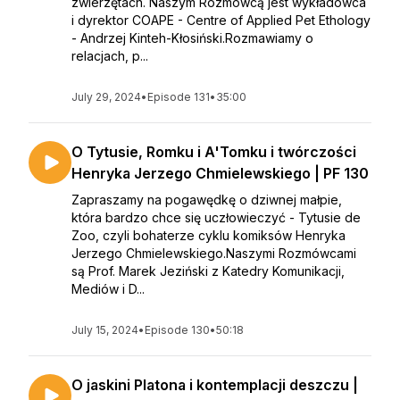
zwierzętach. Naszym Rozmówcą jest wykładowca
i dyrektor COAPE - Centre of Applied Pet Ethology
- Andrzej Kinteh-Kłosiński.Rozmawiamy o
relacjach, p...
July 29, 2024
•
Episode 131
•
35:00
O Tytusie, Romku i A'Tomku i twórczości
Henryka Jerzego Chmielewskiego | PF 130
Zapraszamy na pogawędkę o dziwnej małpie,
która bardzo chce się uczłowieczyć - Tytusie de
Zoo, czyli bohaterze cyklu komiksów Henryka
Jerzego Chmielewskiego.Naszymi Rozmówcami
są Prof. Marek Jeziński z Katedry Komunikacji,
Mediów i D...
July 15, 2024
•
Episode 130
•
50:18
O jaskini Platona i kontemplacji deszczu |