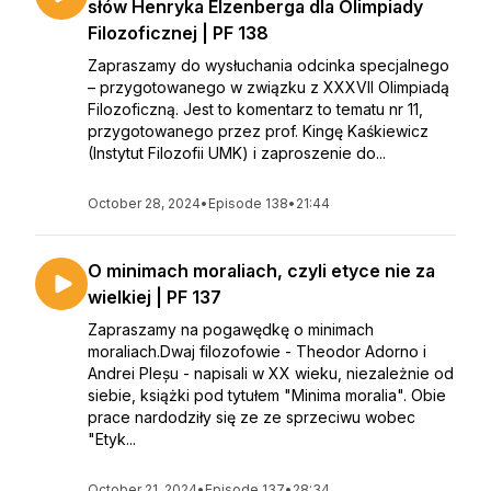
słów Henryka Elzenberga dla Olimpiady
Filozoficznej | PF 138
Zapraszamy do wysłuchania odcinka specjalnego
– przygotowanego w związku z XXXVII Olimpiadą
Filozoficzną. Jest to komentarz to tematu nr 11,
przygotowanego przez prof. Kingę Kaśkiewicz
(Instytut Filozofii UMK) i zaproszenie do...
October 28, 2024
•
Episode 138
•
21:44
O minimach moraliach, czyli etyce nie za
wielkiej | PF 137
Zapraszamy na pogawędkę o minimach
moraliach.Dwaj filozofowie - Theodor Adorno i
Andrei Pleșu - napisali w XX wieku, niezależnie od
siebie, książki pod tytułem "Minima moralia". Obie
prace nardodziły się ze ze sprzeciwu wobec
"Etyk...
October 21, 2024
•
Episode 137
•
28:34