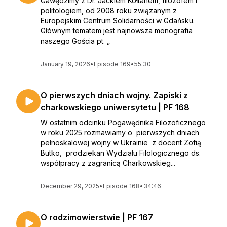
Gawędzimy z Dr. Jackiem Kołtanem, filozofem i
politologiem, od 2008 roku związanym z
Europejskim Centrum Solidarności w Gdańsku.
Głównym tematem jest najnowsza monografia
naszego Gościa pt. „
January 19, 2026
•
Episode 169
•
55:30
O pierwszych dniach wojny. Zapiski z
charkowskiego uniwersytetu | PF 168
W ostatnim odcinku Pogawędnika Filozoficznego
w roku 2025 rozmawiamy o pierwszych dniach
pełnoskalowej wojny w Ukrainie z docent Zofią
Butko, prodziekan Wydziału Filologicznego ds.
współpracy z zagranicą Charkowskieg...
December 29, 2025
•
Episode 168
•
34:46
O rodzimowierstwie | PF 167