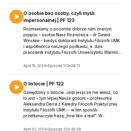
O osobie bez osoby, czyli myśli
impersonalnej | PF 123
Rozmawiamy o pozornie dobrze nam znanym
pojęciu – osobie.Nasz Rozmówca – dr Dawid
Wincław – kiedyś doktorant Instytutu Filozofii UMK
i współtwórca naszego podkastu, a dziś
pracownik Instytutu Filozofii Uniwersytetu Warmiń...
April 15, 2024
•
Episode 123
•
28:13
O listocie | PF 122
Gawędzimy o listocie. Jeśli jeszcze nie wiesz, co
to jest – tym lepiej.Nasza gościni – profesorka
Aleksandra Derra z Katedry Filozofii Praktycznej
Instytutu Filozofii UMK – w ten sposób
przetłumaczyła frazę „how like a leaf”. W...
April 01, 2024
•
Episode 122
•
45:08