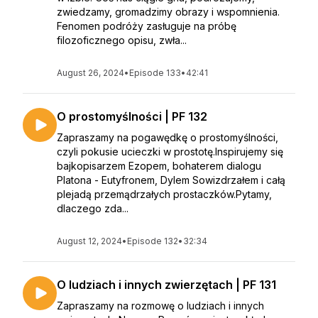
zwiedzamy, gromadzimy obrazy i wspomnienia.
Fenomen podróży zasługuje na próbę
filozoficznego opisu, zwła...
August 26, 2024
•
Episode 133
•
42:41
O prostomyślności | PF 132
Zapraszamy na pogawędkę o prostomyślności,
czyli pokusie ucieczki w prostotę.Inspirujemy się
bajkopisarzem Ezopem, bohaterem dialogu
Platona - Eutyfronem, Dylem Sowizdrzałem i całą
plejadą przemądrzałych prostaczków.Pytamy,
dlaczego zda...
August 12, 2024
•
Episode 132
•
32:34
O ludziach i innych zwierzętach | PF 131
Zapraszamy na rozmowę o ludziach i innych