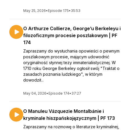
May 25, 2026
•
Episode 175
•
35:53
O Arthurze Collierze, George’u Berkeleyu i
filozoficznym procesie poszlakowym | PF
174
Zapraszamy do wysłuchania opowieści o pewnym
poszlakowym procesie, mającym udowodnić
oryginalność słynnej tezy immaterialiistycznej. W
1710 roku George Berkeley ogłosił swój "Traktat o
zasadach poznania ludzkiego", w którym
dowodził...
May 04, 2026
•
Episode 174
•
37:27
O Manuleu Vázquezie Montalbánie i
kryminale hiszpańskojęzycznym | PF 173
Zapraszamy na rozmowę o literaturze kryminalnej,