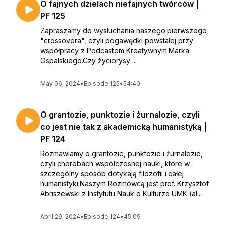
O fajnych dziełach niefajnych twórców |
PF 125
Zapraszamy do wysłuchania naszego pierwszego
"crossovera", czyli pogawędki powstałej przy
współpracy z Podcastem Kreatywnym Marka
Ospalskiego.Czy życiorysy ...
May 06, 2024
•
Episode 125
•
54:40
O grantozie, punktozie i żurnalozie, czyli
co jest nie tak z akademicką humanistyką |
PF 124
Rozmawiamy o grantozie, punktozie i żurnalozie,
czyli chorobach współczesnej nauki, które w
szczególny sposób dotykają filozofii i całej
humanistyki.Naszym Rozmówcą jest prof. Krzysztof
Abriszewski z Instytutu Nauk o Kulturze UMK (al...
April 29, 2024
•
Episode 124
•
45:09