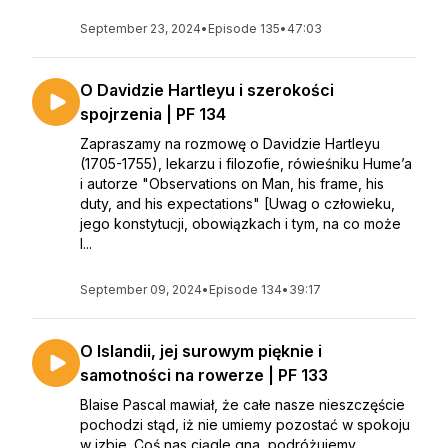
September 23, 2024
•
Episode 135
•
47:03
O Davidzie Hartleyu i szerokości
spojrzenia | PF 134
Zapraszamy na rozmowę o Davidzie Hartleyu
(1705-1755), lekarzu i filozofie, rówieśniku Hume’a
i autorze "Observations on Man, his frame, his
duty, and his expectations" [Uwag o człowieku,
jego konstytucji, obowiązkach i tym, na co może
l...
September 09, 2024
•
Episode 134
•
39:17
O Islandii, jej surowym pięknie i
samotności na rowerze | PF 133
Blaise Pascal mawiał, że całe nasze nieszczęście
pochodzi stąd, iż nie umiemy pozostać w spokoju
w izbie. Coś nas ciągle gna, podróżujemy,