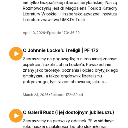
nie tylko hiszpańskiej i iberoamerykańskiej. Naszą
Rozmówczynią jest dr Magdalena Tosik z Katedry
Literatury Włoskiej i Hiszpańskojęzycznej Instytutu
Literaturoznawstwa UMK.Dr Tosik...
April 13, 2026
•
Episode 173
•
36:20
O Johnnie Locke’u i religii | PF 172
Zapraszamy na pogawędkę o nieco mniej znanym
aspekcie filozofii Johna Locke’a. Powszechnie
znany jako teoretyk poznania i ojciec brytyjskiego
empiryzmu, a także orędownik liberalizmu
politycznego, tym razem objawia się jako <...
March 23, 2026
•
Episode 172
•
30:44
O Galerii Rusz (i jej dostojnym jubileuszu)
Zapraszamy na pierwszy odcinek PF w siódmym
roku naszej działalności, bo oto stuknęło nam