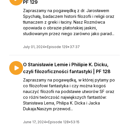
PF 129
Zapraszamy na pogawędkę z dr. Jarosławem
Spychałą, badaczem historii filozofii i religii oraz
tłumaczem z greki i łaciny. Nasz Rozmówca
opowiada o obrazie platońskiej jaskini,
studiowanym przez niego zarówno jako parad...
July 01, 2024
•
Episode 129
•
37:37
O Stanisławie Lemie i Philipie K. Dicku,
czyli filozoficzności fantastyki | PF 128
Zapraszamy na pogawędkę, w której pytamy po
co filozofowi fantastyka i czy można kogoś
nauczyć filozofii na podstawie utworów SF oraz
co różni twórczość największych fantastów:
Stanisława Lema, Philipa K. Dicka i Jacka
Dukaja.Naszym przewod...
June 17, 2024
•
Episode 128
•
53:15