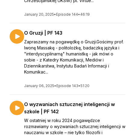
Chrześcijańskiej UKSW) pt. Virtue...
January 20, 2025
•
Episode 144
•
46:19
O Gruzji | PF 143
Zapraszamy na pogawędkę o Gruzji.Gościmy prof.
Iwonę Massakę - politolożkę, badaczkę języka i
"interdyscyplinarną" humanistkę - jak mówi o
sobie - z Katedry Komunikacji, Mediów i
Dziennikarstwa, Instytutu Badań Informacji i
Komunikac...
January 06, 2025
•
Episode 143
•
51:20
O wyzwaniach sztucznej inteligencji w
szkole | PF 142
W ostatniej w roku 2024 pogawędzce
rozmawiamy o wyzwaniach sztucznej inteligencji w
nauczaniu w szkole – nie tylko filozofii i