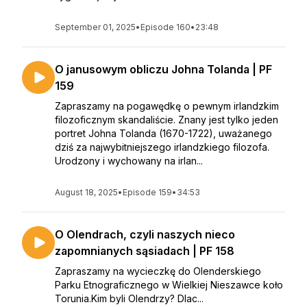
September 01, 2025
•
Episode 160
•
23:48
O janusowym obliczu Johna Tolanda | PF
159
Zapraszamy na pogawędkę o pewnym irlandzkim
filozoficznym skandaliście. Znany jest tylko jeden
portret Johna Tolanda (1670-1722), uważanego
dziś za najwybitniejszego irlandzkiego filozofa.
Urodzony i wychowany na irlan...
August 18, 2025
•
Episode 159
•
34:53
O Olendrach, czyli naszych nieco
zapomnianych sąsiadach | PF 158
Zapraszamy na wycieczkę do Olenderskiego
Parku Etnograficznego w Wielkiej Nieszawce koło
Torunia.Kim byli Olendrzy? Dlac...