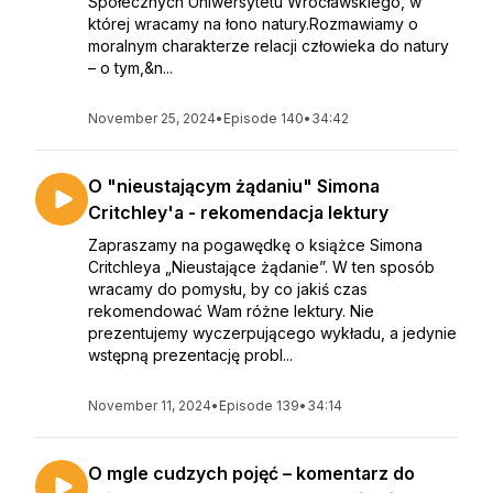
Społecznych Uniwersytetu Wrocławskiego, w
której wracamy na łono natury.Rozmawiamy o
moralnym charakterze relacji człowieka do natury
– o tym,&n...
November 25, 2024
•
Episode 140
•
34:42
O "nieustającym żądaniu" Simona
Critchley'a - rekomendacja lektury
Zapraszamy na pogawędkę o książce Simona
Critchleya „Nieustające żądanie”. W ten sposób
wracamy do pomysłu, by co jakiś czas
rekomendować Wam różne lektury. Nie
prezentujemy wyczerpującego wykładu, a jedynie
wstępną prezentację probl...
November 11, 2024
•
Episode 139
•
34:14
O mgle cudzych pojęć – komentarz do