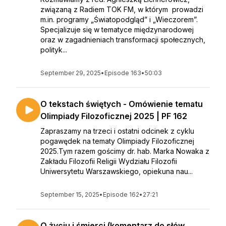
związaną z Radiem TOK FM, w którym prowadzi
m.in. programy „Światopodgląd” i „Wieczorem”.
Specjalizuje się w tematyce międzynarodowej
oraz w zagadnieniach transformacji społecznych,
polityk...
September 29, 2025
•
Episode 163
•
50:03
O tekstach świętych - Omówienie tematu
Olimpiady Filozoficznej 2025 | PF 162
Zapraszamy na trzeci i ostatni odcinek z cyklu
pogawędek na tematy Olimpiady Filozoficznej
2025.Tym razem gościmy dr. hab. Marka Nowaka z
Zakładu Filozofii Religii Wydziału Filozofii
Uniwersytetu Warszawskiego, opiekuna nau...
September 15, 2025
•
Episode 162
•
27:21
O życiu i śmierci (komentarz do słów