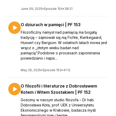
June 09, 2025
•
Episode 154
•
38:21
O dziurach w pamięci | PF 153
Filozoficzny namysł nad pamięcią ma bogatą
tradycję – zajmowali się nią Fichte, Kierkegaard,
Husserl czy Bergson. W ostatnich latach mowa jest
wręcz o „złotym wieku badań nad
pamięcią”.Podobnie o procesach zapominania
powiedziano i napis...
May 26, 2025
•
Episode 153
•
41:12
O filozofii i literaturze z Dobrosławem
Kotem i Witem Szostakiem | PF 152
Gościmy w naszym studio filozofa – Dr hab.
Dobrosława Kota, prof. UEK z Uniwersytetu
Ekonomicznego w Krakowie, badacza myśli
fenomenologicznej i herme...